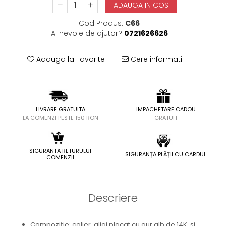
ADAUGA IN COS
Cod Produs:
C66
Ai nevoie de ajutor?
0721626626
Adauga la Favorite
Cere informatii
LIVRARE GRATUITA
IMPACHETARE CADOU
LA COMENZI PESTE 150 RON
GRATUIT
SIGURANTA RETURULUI
SIGURANȚA PLĂȚII CU CARDUL
COMENZII
Descriere
Compoziție: colier, aliaj placat cu aur alb de 14K și