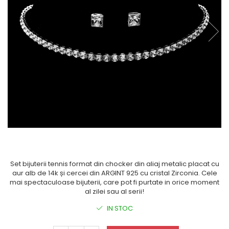
Set bijuterii tennis format din chocker din aliaj metalic placat cu
aur alb de 14k și cercei din ARGINT 925 cu cristal Zirconia. Cele
mai spectaculoase bijuterii, care pot fi purtate in orice moment
al zilei sau al serii!
IN STOC