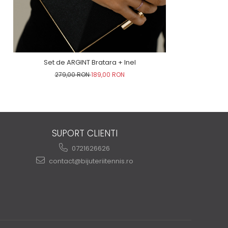
Set de ARGINT Bratara + Inel
279,00 RON
189,00 RON
SUPORT CLIENTI
0721626626
contact@bijuteriitennis.ro