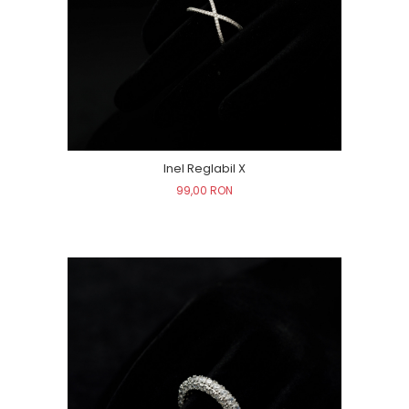
Inel Reglabil X
99,00 RON