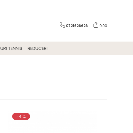
0721626626
0,00
URI TENNIS
REDUCERI
-41%