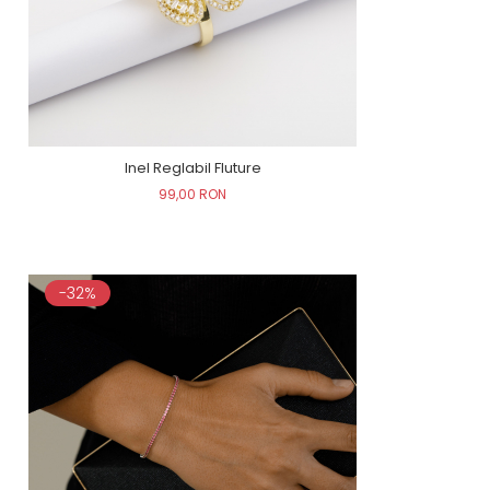
Inel Reglabil Fluture
99,00 RON
-32%