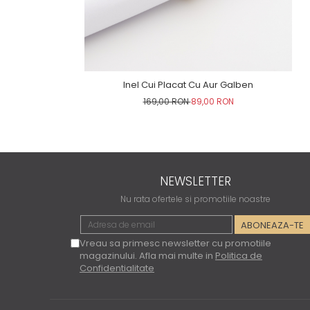
Inel Cui Placat Cu Aur Galben
169,00 RON
89,00 RON
NEWSLETTER
Nu rata ofertele si promotiile noastre
Vreau sa primesc newsletter cu promotiile
magazinului. Afla mai multe in
Politica de
Confidentialitate