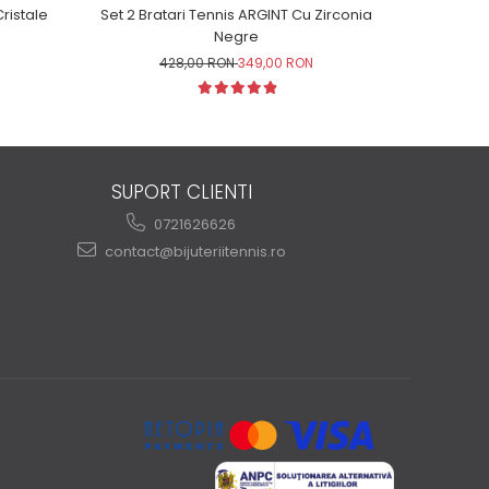
ristale
Set 2 Bratari Tennis ARGINT Cu Zirconia
Brățară Ten
Negre
428,00 RON
349,00 RON
SUPORT CLIENTI
0721626626
contact@bijuteriitennis.ro