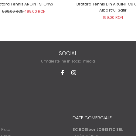
atara Tennis ARGINT Si Onyx
Bratara Tennis Din ARGINT Cu C
Albastru-Safir
599,00 RON
499,00 RON
199,00 RON
SOCIAL
Urmareste-ne in social media
DATE COMERCIALE
 Plata
SC ROSIbor LOGISTIC SRL