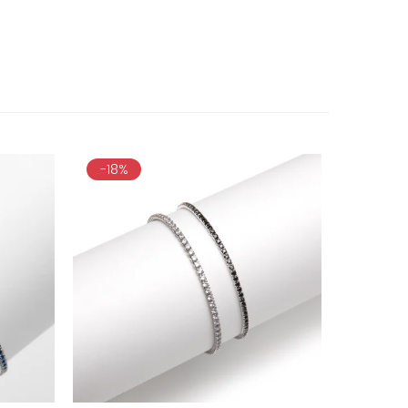
-18%
-40%