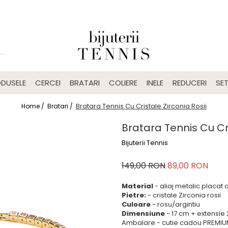
DUSELE
CERCEI
BRATARI
COLIERE
INELE
REDUCERI
SET
Bratara Tennis Cu Cristale Zirconia Rosii
Home /
Bratari /
Bratara Tennis Cu Cri
Bijuterii Tennis
149,00 RON
89,00 RON
Material
- aliaj metalic placat
Pietre:
- cristale Zirconia rosii
Culoare
- rosu/argintiu
Dimensiune
- 17 cm + extensie
Ambalare - cutie cadou PREMI