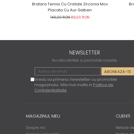
Bratara Tennis Cu Cristale Zirconia Mov
Br
Placata Cu Aur Galben
149,00 RON
89,00 RON
NEWSLETTER
Nu rata ofertele si promotiile noastre
Vreau sa primesc newsletter cu promotiile
magazinului. Afla mai multe in
Politica de
Confidentialitate
MAGAZINUL MEU
CLIENTI
Despre noi
Metode de