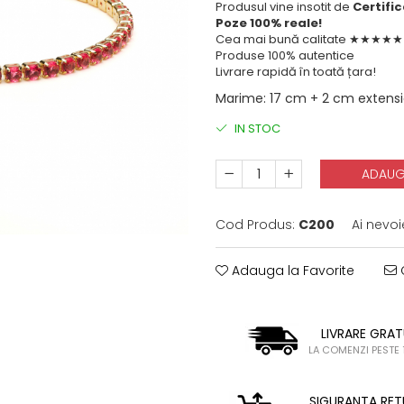
Produsul vine insotit de
Certifi
Poze 100% reale!
Cea mai bună calitate ★★★★
Produse 100% autentice
Livrare rapidă în toată țara!
Marime
:
17 cm + 2 cm extens
IN STOC
ADAUG
Cod Produs:
C200
Ai nevoi
Adauga la Favorite
C
LIVRARE GRAT
LA COMENZI PESTE 
SIGURANTA RET