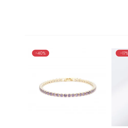
-40%
-17