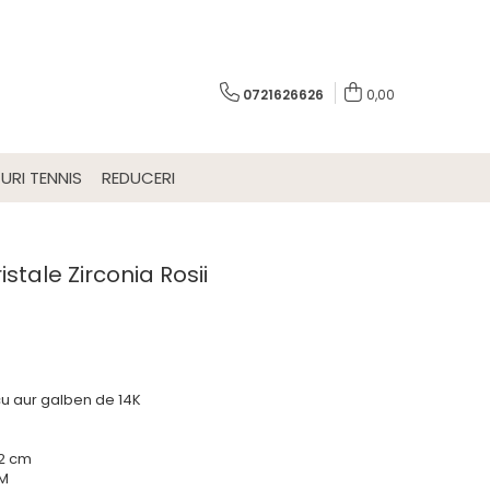
0721626626
0,00
URI TENNIS
REDUCERI
stale Zirconia Rosii
 cu aur galben de 14K
 2 cm
UM