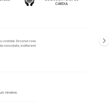
I
CARDUL
 cristale Zirconia rosii.
da niciodata, indiferent
un review.