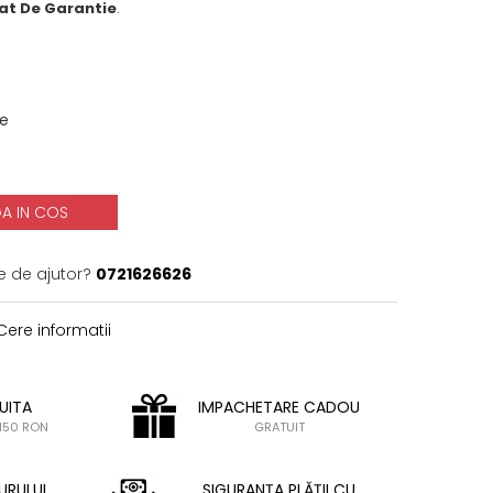
cat De Garantie
.
★
ie
A IN COS
e de ajutor?
0721626626
ere informatii
UITA
IMPACHETARE CADOU
150 RON
GRATUIT
URULUI
SIGURANȚA PLĂȚII CU