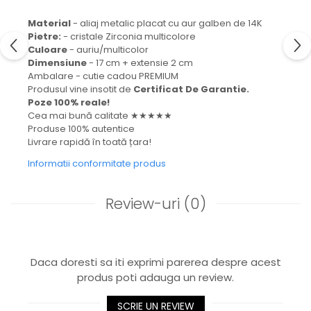
Material
- aliaj metalic placat cu aur galben de 14K
Pietre:
- cristale Zirconia multicolore
Culoare
- auriu/multicolor
Dimensiune
- 17 cm + extensie 2 cm
Ambalare - cutie cadou PREMIUM
Produsul vine insotit de
Certificat De Garantie.
Poze 100% reale!
Cea mai bună calitate ★★★★★
Produse 100% autentice
Livrare rapidă în toată țara!
Informatii conformitate produs
Review-uri
(0)
Daca doresti sa iti exprimi parerea despre acest
produs poti adauga un review.
SCRIE UN REVIEW