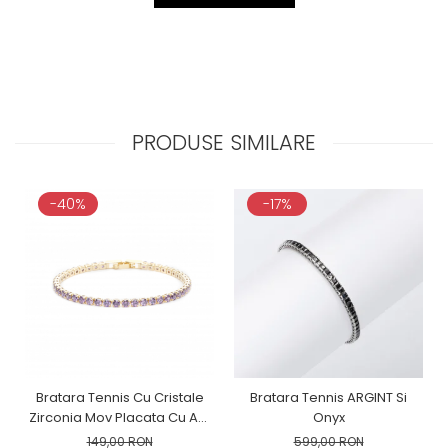
PRODUSE SIMILARE
-40%
-17%
Bratara Tennis Cu Cristale
Bratara Tennis ARGINT Si
Zirconia Mov Placata Cu Aur
Onyx
Galben
149,00 RON
599,00 RON