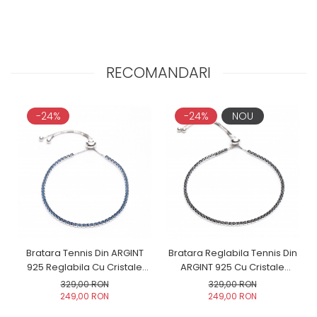
RECOMANDARI
-24%
-24%
NOU
Bratara Tennis Din ARGINT
Bratara Reglabila Tennis Din
925 Reglabila Cu Cristale
ARGINT 925 Cu Cristale
Albastre
Negre
329,00 RON
329,00 RON
249,00 RON
249,00 RON