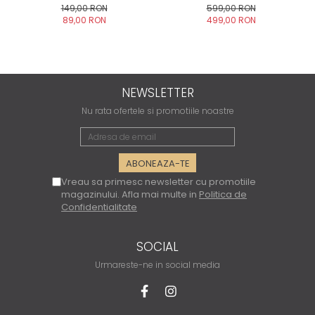
Galben
149,00 RON
599,00 RON
89,00 RON
499,00 RON
NEWSLETTER
Nu rata ofertele si promotiile noastre
Vreau sa primesc newsletter cu promotiile
magazinului. Afla mai multe in
Politica de
Confidentialitate
SOCIAL
Urmareste-ne in social media