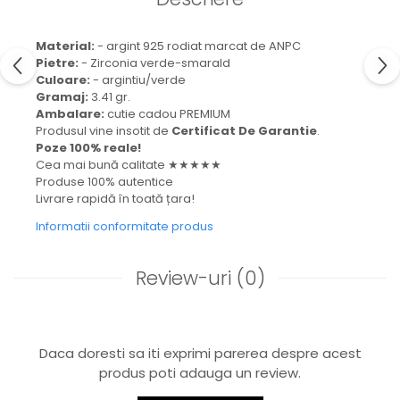
Material:
- argint 925 rodiat marcat de ANPC
Pietre:
- Zirconia verde-smarald
Culoare:
- argintiu/verde
Gramaj:
3.41 gr.
Ambalare:
cutie cadou PREMIUM
Produsul vine insotit de
Certificat De Garantie
.
Poze 100% reale!
Cea mai bună calitate ★★★★★
Produse 100% autentice
Livrare rapidă în toată țara!
Informatii conformitate produs
Review-uri
(0)
Daca doresti sa iti exprimi parerea despre acest
produs poti adauga un review.