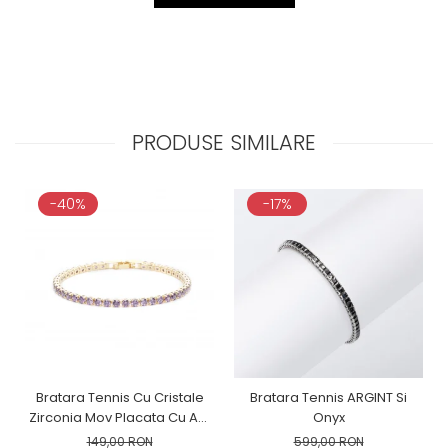
PRODUSE SIMILARE
-40%
-17%
Bratara Tennis Cu Cristale
Bratara Tennis ARGINT Si
Zirconia Mov Placata Cu Aur
Onyx
Galben
149,00 RON
599,00 RON