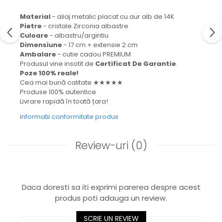
Material
- aliaj metalic placat cu aur alb de 14K
Pietre
- cristale Zirconia albastre
Culoare
- albastru/argintiu
Dimensiune
- 17 cm + extensie 2 cm
Ambalare
- cutie cadou PREMIUM
Produsul vine insotit de
Certificat De Garantie
.
Poze 100% reale!
Cea mai bună calitate ★★★★★
Produse 100% autentice
Livrare rapidă în toată țara!
Informatii conformitate produs
Review-uri
(0)
Daca doresti sa iti exprimi parerea despre acest
produs poti adauga un review.
SCRIE UN REVIEW