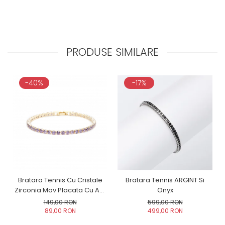
PRODUSE SIMILARE
-40%
-17%
Bratara Tennis Cu Cristale
Bratara Tennis ARGINT Si
Zirconia Mov Placata Cu Aur
Onyx
Galben
149,00 RON
599,00 RON
89,00 RON
499,00 RON