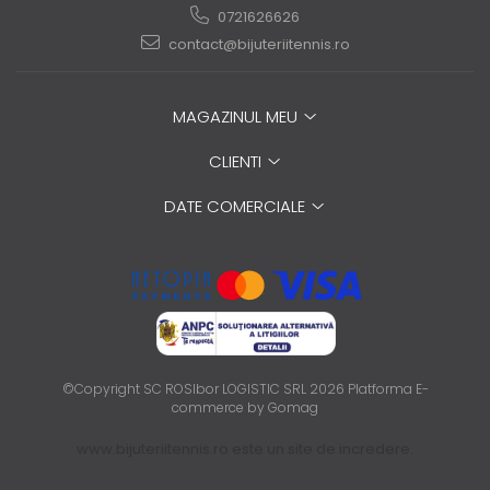
0721626626
contact@bijuteriitennis.ro
MAGAZINUL MEU
CLIENTI
DATE COMERCIALE
©Copyright SC ROSIbor LOGISTIC SRL 2026
Platforma E-
commerce by Gomag
www.bijuteriitennis.ro este un site de incredere.