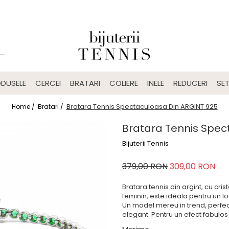
DUSELE
CERCEI
BRATARI
COLIERE
INELE
REDUCERI
SET
Bratara Tennis Spectaculoasa Din ARGINT 925
Home /
Bratari /
Bratara Tennis Spec
Bijuterii Tennis
379,00 RON
309,00 RON
Bratara tennis din argint, cu cris
feminin, este ideala pentru un loo
Un model mereu in trend, perfect
elegant. Pentru un efect fabulos 