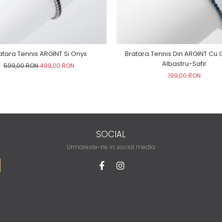
atara Tennis ARGINT Si Onyx
Bratara Tennis Din ARGINT Cu C
Albastru-Safir
599,00 RON
499,00 RON
199,00 RON
SOCIAL
Urmareste-ne in social media