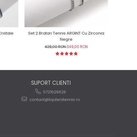
ristale
Set 2 Bratari Tennis ARGINT Cu Zirconia
Bratara Te
Negre
428,00 RON
349,00 RON
SUPORT CLIENTI
0721626626
contact@bijuteriitennis.ro