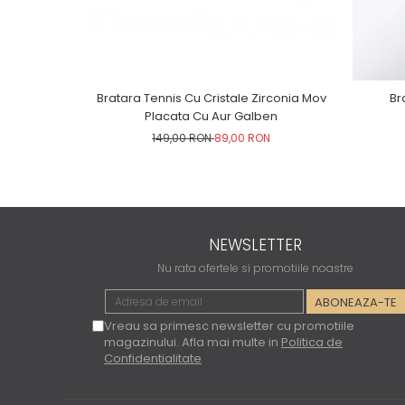
Bratara Tennis Cu Cristale Zirconia Mov
Br
Placata Cu Aur Galben
149,00 RON
89,00 RON
NEWSLETTER
Nu rata ofertele si promotiile noastre
Vreau sa primesc newsletter cu promotiile
magazinului. Afla mai multe in
Politica de
Confidentialitate