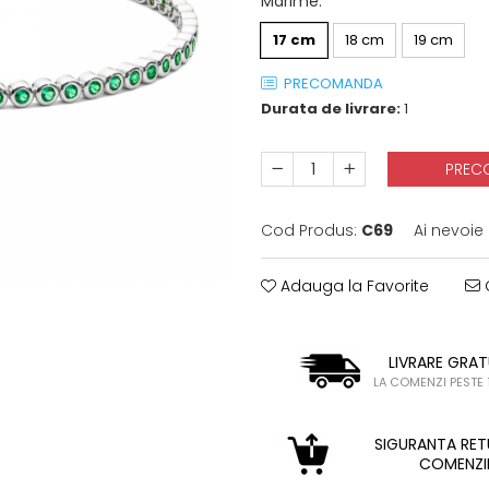
Marime
:
17 cm
18 cm
19 cm
PRECOMANDA
Durata de livrare:
1
PREC
Cod Produs:
C69
Ai nevoie
Adauga la Favorite
C
LIVRARE GRAT
LA COMENZI PESTE 
SIGURANTA RET
COMENZI