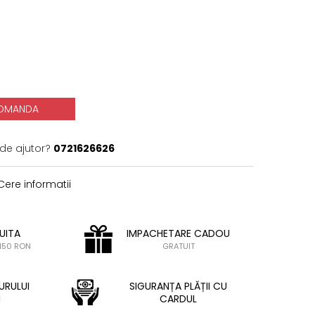
OMANDA
 de ajutor?
0721626626
ere informatii
UITA
IMPACHETARE CADOU
150 RON
GRATUIT
URULUI
SIGURANȚA PLĂȚII CU
I
CARDUL