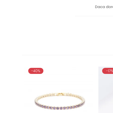
Daca dore
-40%
-17