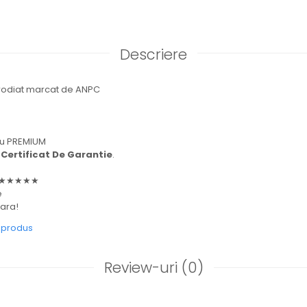
Descriere
 rodiat marcat de ANPC
ou PREMIUM
e
Certificat De Garantie
.
te ★★★★★
e
țara!
e produs
Review-uri
(0)