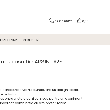
0721626626
0,00
URI TENNIS
REDUCERI
taculoasa Din ARGINT 925
tale incastrate verzi, rotunde, are un design clasic,
k sofisticat.
 pentru tinutele de zi cu zi sau pentru un eveniment
incercati combinatia cu alte bratari tenis!