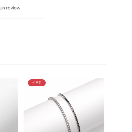
un review.
-18%
-40%