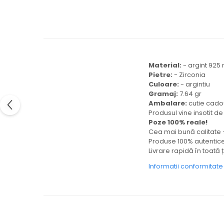
Material:
- argint 925
Pietre:
- Zirconia
Culoare:
- argintiu
Gramaj:
7.64 gr
Ambalare:
cutie cad
Produsul vine insotit d
Poze 100% reale!
Cea mai bună calita
Produse 100% autentic
Livrare rapidă în toată 
Informatii conformitat