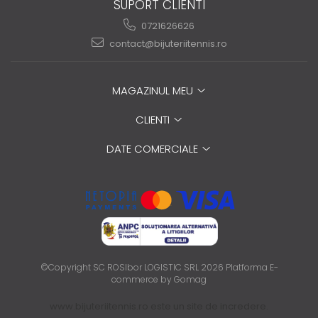
SUPORT CLIENTI
0721626626
contact@bijuteriitennis.ro
MAGAZINUL MEU
CLIENTI
DATE COMERCIALE
©Copyright SC ROSIbor LOGISTIC SRL 2026
Platforma E-
commerce by Gomag
www.bijuteriitennis.ro este un site de incredere.