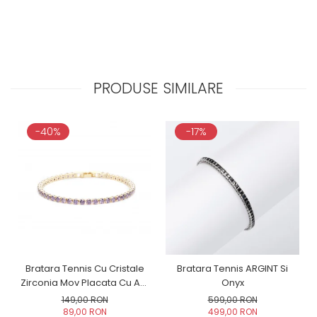
PRODUSE SIMILARE
-40%
-17%
Bratara Tennis Cu Cristale
Bratara Tennis ARGINT Si
Zirconia Mov Placata Cu Aur
Onyx
Galben
149,00 RON
599,00 RON
89,00 RON
499,00 RON