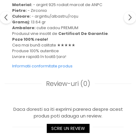
Material:
- argint 925 rodiat marcat de ANPC
Pietre:
- Zirconia
Culoare:
- argintiu/albastru/roșu
Gramaj:
13.64 gr
Ambalare:
cutie cadou PREMIUM
Produsul vine insotit de
Certificat De Garantie
.
Poze 100% reale!
Cea mai bună calitate ★★★★★
Produse 100% autentice
Livrare rapidă în toată țara!
Informatii conformitate produs
Review-uri
(0)
Daca doresti sa iti exprimi parerea despre acest
produs poti adauga un review.
SCRIE UN REVIEW