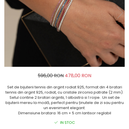
596,00 RON
478,00 RON
Set de bijuterii tennis din argint rodiat 925, format din 4 bratari
tennis din argint 925, rodiat, cu cristale zirconia patrate (2 mm).
Setul contine 2 bratari argintii, 1 albastra si 1 roșie. Un set de
bijuterii mereu la modă, perfect pentru ținutele de zi sau pentru
un eveniment elegant.
Dimensiune bratara: 16 cm + 5 cm lantisor reglabil
IN STOC