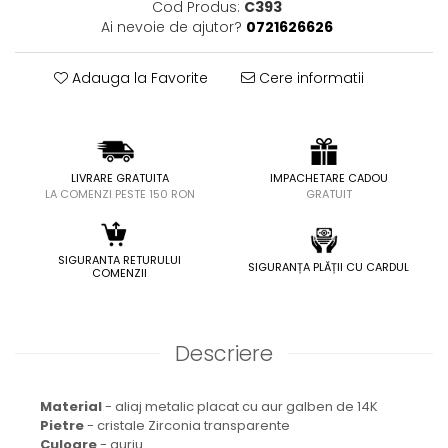
Cod Produs:
C393
Ai nevoie de ajutor?
0721626626
Adauga la Favorite
Cere informatii
LIVRARE GRATUITA
IMPACHETARE CADOU
LA COMENZI PESTE 150 RON
GRATUIT
SIGURANTA RETURULUI
SIGURANȚA PLĂȚII CU CARDUL
COMENZII
Descriere
Material
- aliaj metalic placat cu aur galben de 14K
Pietre
- cristale Zirconia transparente
Culoare
- auriu