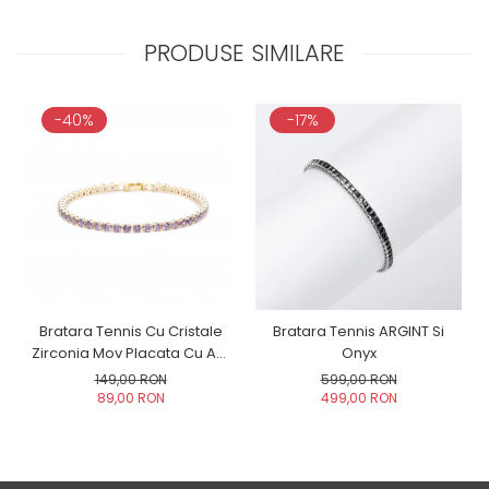
PRODUSE SIMILARE
-40%
-17%
Bratara Tennis Cu Cristale
Bratara Tennis ARGINT Si
Zirconia Mov Placata Cu Aur
Onyx
Galben
149,00 RON
599,00 RON
89,00 RON
499,00 RON