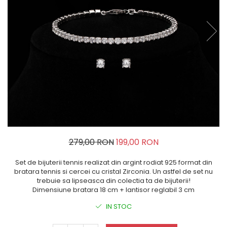
279,00 RON
199,00 RON
Set de bijuterii tennis realizat din argint rodiat 925 format din
bratara tennis si cercei cu cristal Zirconia. Un astfel de set nu
trebuie sa lipseasca din colectia ta de bijuterii!
Dimensiune bratara 18 cm + lantisor reglabil 3 cm
IN STOC