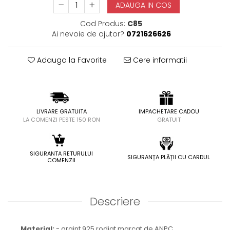
ADAUGA IN COS
Cod Produs:
C85
Ai nevoie de ajutor?
0721626626
Adauga la Favorite
Cere informatii
LIVRARE GRATUITA
IMPACHETARE CADOU
LA COMENZI PESTE 150 RON
GRATUIT
SIGURANTA RETURULUI
SIGURANȚA PLĂȚII CU CARDUL
COMENZII
Descriere
Material:
- argint 925 rodiat marcat de ANPC