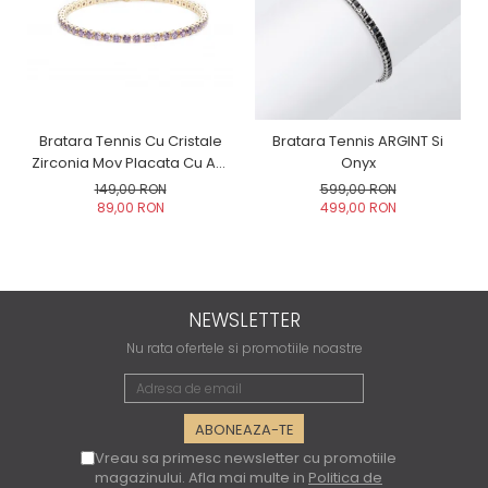
Bratara Tennis Cu Cristale
Bratara Tennis ARGINT Si
Zirconia Mov Placata Cu Aur
Onyx
Galben
149,00 RON
599,00 RON
89,00 RON
499,00 RON
NEWSLETTER
Nu rata ofertele si promotiile noastre
Vreau sa primesc newsletter cu promotiile
magazinului. Afla mai multe in
Politica de