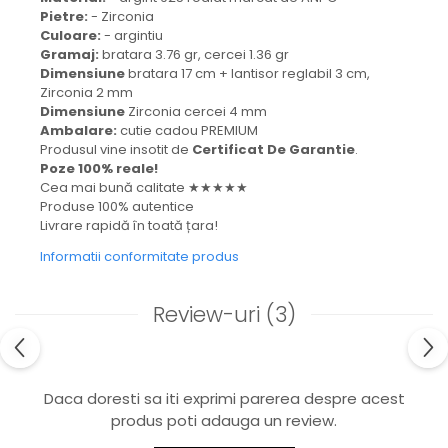
Pietre:
- Zirconia
Culoare:
- argintiu
Gramaj:
bratara 3.76 gr, cercei 1.36 gr
Dimensiune
bratara 17 cm + lantisor reglabil 3 cm,
Zirconia 2 mm
Dimensiune
Zirconia cercei 4 mm
Ambalare:
cutie cadou PREMIUM
Produsul vine insotit de
Certificat De Garantie
.
Poze 100% reale!
Cea mai bună calitate ★★★★★
Produse 100% autentice
Livrare rapidă în toată țara!
Informatii conformitate produs
Review-uri
(3)
Daca doresti sa iti exprimi parerea despre acest
produs poti adauga un review.