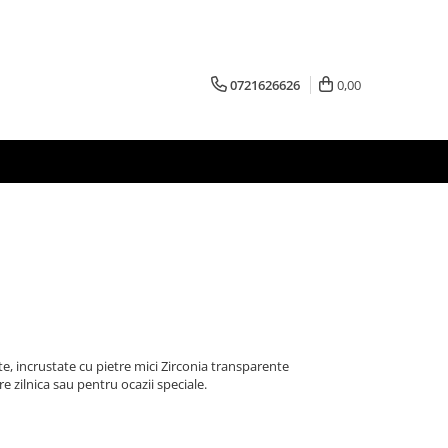
0721626626
0,00
ite, incrustate cu pietre mici Zirconia transparente
re zilnica sau pentru ocazii speciale.