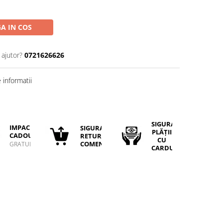
A IN COS
 ajutor?
0721626626
informatii
SIGURANȚA
IMPACHETARE
SIGURANTA
PLĂȚII
CADOU
RETURULUI
CU
COMENZII
GRATUIT
CARDUL