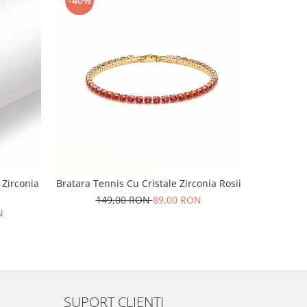
-40%
-20%
 Zirconia
Bratara Tennis Cu Cristale Zirconia Rosii
Col
149,00 RON
89,00 RON
44
N
SUPORT CLIENTI