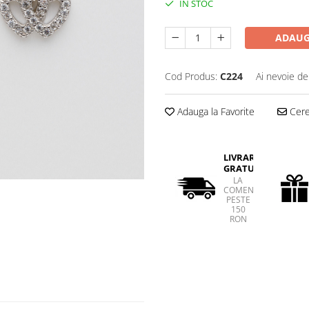
IN STOC
ADAUG
Cod Produs:
C224
Ai nevoie de
Adauga la Favorite
Cere 
LIVRARE
GRATUITA
LA
COMENZI
PESTE
150
RON